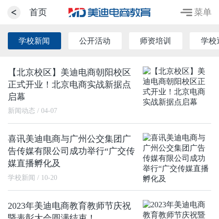
菜单
首页
学校新闻
公开活动
师资培训
学校
【北京校区】美迪电商朝阳校区
正式开业！北京电商实战新据点
启幕
新闻动态 / 04-07
喜讯美迪电商与广州公交集团广
告传媒有限公司成功举行“广交传
媒直播孵化及
学校新闻 / 10-20
2023年美迪电商教育教师节庆祝
暨表彰大会圆满结束！