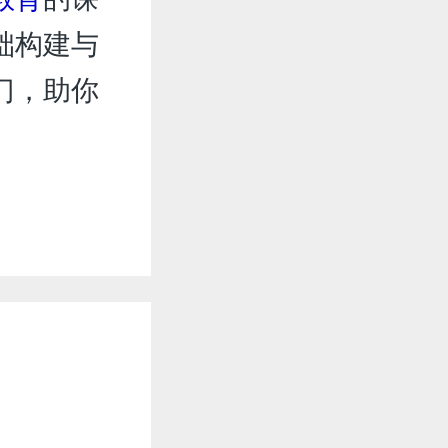
础构建与
门，助你