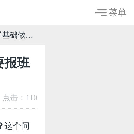
菜单
书运营难吗？需要报班还是自学？
要报班
点击：
110
？
这个问