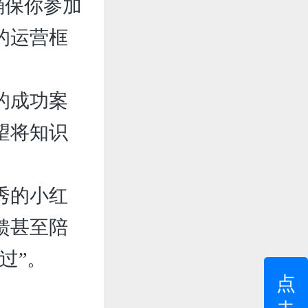
确保你参加
的运营框
的成功案
望将知识
秀的小红
馈甚至陪
过”。
点