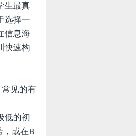
学生最真
于选择一
在信息海
训快速构
。
。常见的有
极低的初
号，或在B