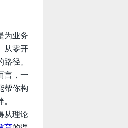
是为业务
。从零开
的路径。
而言，一
能帮你构
伴。
得从理论
教育
的课