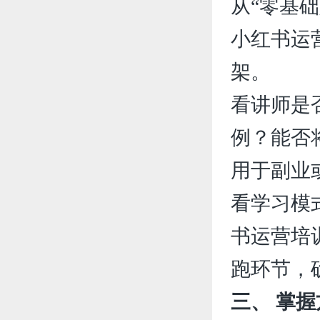
从“零基
小红书运
架。
看讲师是
例？能否
用于副业
看学习模
书运营培
跑环节，
三、 掌握