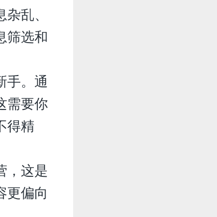
息杂乱、
息筛选和
新手。通
这需要你
不得精
营，这是
容更偏向