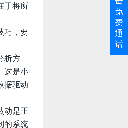
击
在于将所
免
费
技巧，要
通
话
分析方
。这是小
数据驱动
波动是正
到的系统