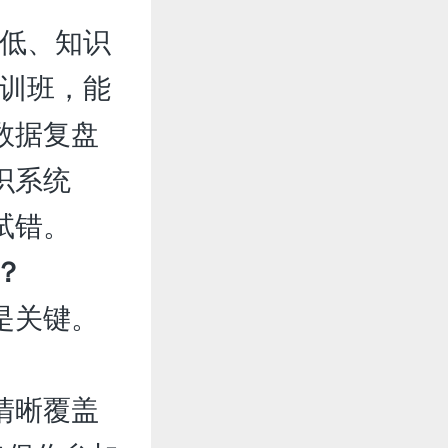
率低、知识
培训班，能
数据复盘
识系统
试错。
？
是关键。
清晰覆盖