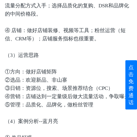
流量分配方式入手；选择品质化的复购、DSR和品牌化
的中间价格段。
④ 店铺：做好店铺装修、视频等工具；粉丝运营（短
信、CRM等）；店铺服务指标也很重要。
（3）运营思路
点
①方向：做好店铺矩阵
击
②选品：欢迎新品、非山寨
免
③日销：资源位，搜索、场景推荐结合（CPC）
费
通
④营销：店铺达到一定量级后做大流量活动，争取曝光
话
⑤管理：品质化、品牌化，做粉丝管理
（4）案例分析--蓝月亮